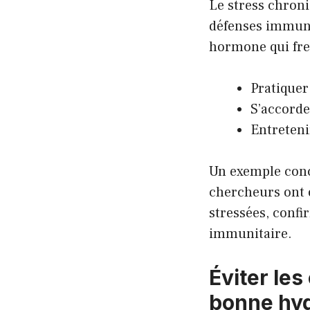
Le stress chroni
défenses immunit
hormone qui frei
Pratiquer
S’accorde
Entreteni
Un exemple conc
chercheurs ont 
stressées, confi
immunitaire.
Éviter le
bonne hyg