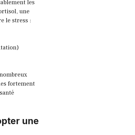
rablement les
rtisol, une
 le stress :
tation)
e nombreux
nes fortement
 santé
opter une