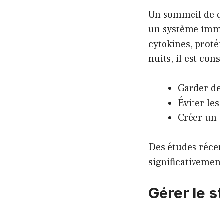
Un sommeil de q
un système immu
cytokines, proté
nuits, il est cons
Garder de
Éviter le
Créer un
Des études réce
significativemen
Gérer le s