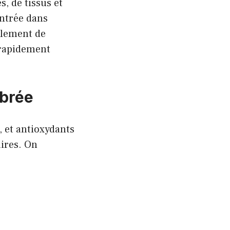
, de tissus et
entrée dans
ulement de
 rapidement
ibrée
, et antioxydants
ires. On