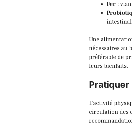
Fer
: vian
Probioti
intestinal
Une alimentatio
nécessaires au 
préférable de pr
leurs bienfaits.
Pratiquer 
L’activité physi
circulation des 
recommandation