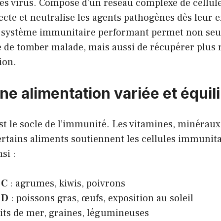
 les virus. Composé d’un réseau complexe de cellules
tecte et neutralise les agents pathogènes dès leur 
n système immunitaire performant permet non se
ue de tomber malade, mais aussi de récupérer plus
ion.
ne alimentation variée et équil
st le socle de l’immunité. Les vitamines, minéraux
ertains aliments soutiennent les cellules immunita
si :
 C
: agrumes, kiwis, poivrons
 D
: poissons gras, œufs, exposition au soleil
uits de mer, graines, légumineuses