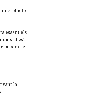
du microbiote
ts essentiels
oins, il est
our maximiser
e
ivant la
s