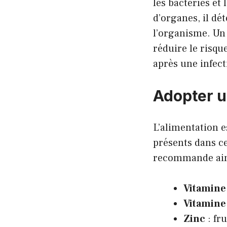
les bactéries et
d’organes, il dé
l’organisme. U
réduire le risq
après une infect
Adopter u
L’alimentation e
présents dans c
recommande ain
Vitamine
Vitamine
Zinc
: fr