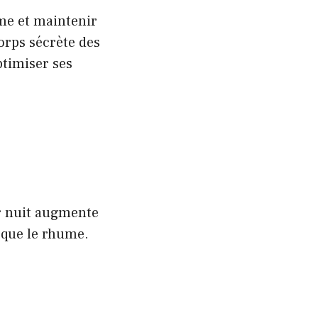
me et maintenir
orps sécrète des
ptimiser ses
r nuit augmente
e que le rhume.